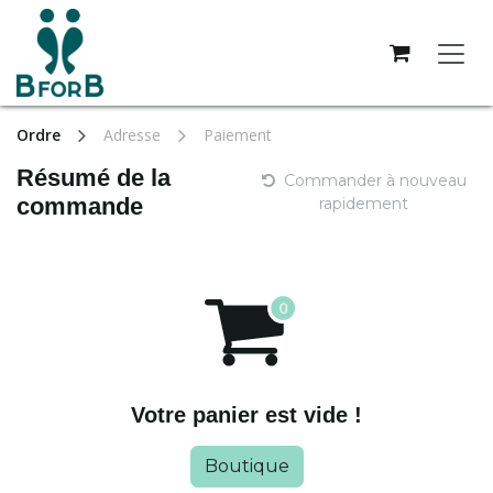
Se rendre au contenu
Ordre
Adresse
Paiement
Résumé de la
Commander à nouveau
commande
rapidement
Votre panier est vide !
Boutique